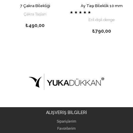
7 Çakra Bilekliği
Ay Taşı Bileklik 10 mm
★
★
★
★
★
Çakra Taşları
Eril dişil denge
₺490,00
₺790,00
ALIŞVERİŞ BİLGİLERİ
Siparişlerim
Favorilerim