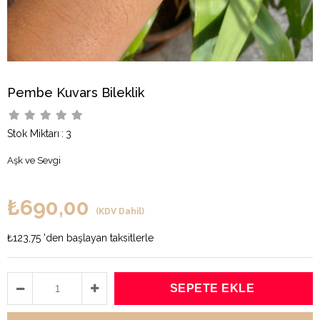
Pembe Kuvars Bileklik
Stok Miktarı
:
3
Aşk ve Sevgi
₺690,00
(KDV Dahil)
₺123,75
'den başlayan taksitlerle