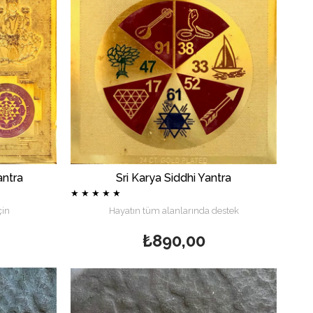
antra
Sri Karya Siddhi Yantra
★
★
★
★
★
çin
Hayatın tüm alanlarında destek
₺890,00