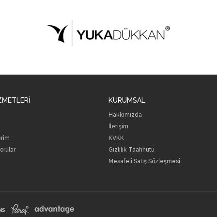
ZMETLERİ
KURUMSAL
Hakkımızda
İletişim
erim
KVKK
orular
Gizlilik Taahhütü
Mesafeli Satış Sözleşmesi