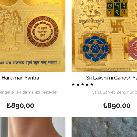
Hanuman Yantra
Sri Lakshimi Ganesh Y
★
★
★
★
★
 engelleri kaldırmanızı destekler
Şans, Şöhret, Zenginlik i
₺890,00
₺890,00