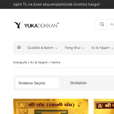
1900 TL ve üzeri alışverişlerinizde ücretsiz kargo!
Güzellik & Bakım
Feng Shui
Ev & Yaşam
Anasayfa
>
Ev & Yaşam
>
Yantra
Stoktakiler