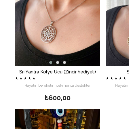
Sri Yantra Kolye Ucu (Zincir hediyeli)
S
★
★
★
★
★
★
★
★
★
★
Hayatın bereketini çekmenizi destekler
Hayatın 
₺600,00