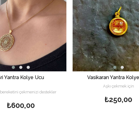
ri Yantra Kolye Ucu
Vasikaran Yantra Koly
Aşkı çekmek için
bereketini çekmenizi destekler
₺250,00
₺600,00