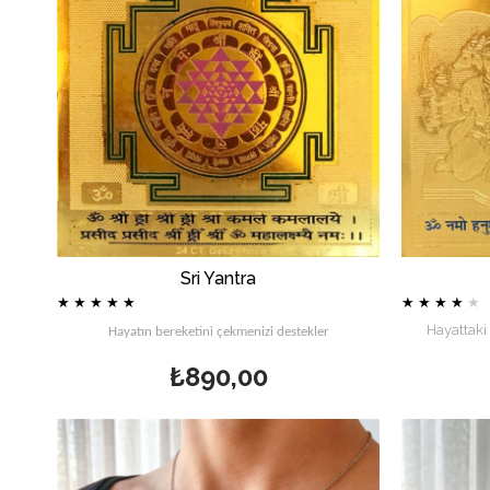
Sri Yantra
★
★
★
★
★
★
★
★
★
★
Hayattaki
Hayatın bereketini çekmenizi destekler
₺890,00