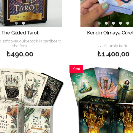
The Gilded Tarot
Kendin Olmaya Cüret
d softcover guidebook in cardboard
shelfbox
72 Olumla Kartı
₺490,00
₺1.400,00
Yeni
Ürün