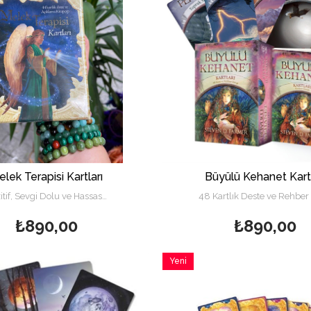
lek Terapisi Kartları
Büyülü Kehanet Kartl
itif, Sevgi Dolu ve Hassas…
48 Kartlık Deste ve Rehber 
₺890,00
₺890,00
Yeni
Ürün