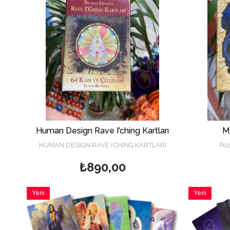
Human Design Rave I'ching Kartları
Me
HUMAN DESİGN RAVE I’CHING KARTLARI
Poz
₺890,00
Yeni
Yeni
Ürün
Ürün