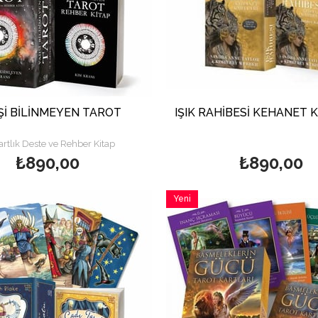
Şİ BİLİNMEYEN TAROT
IŞIK RAHİBESİ KEHANET 
artlık Deste ve Rehber Kitap
53 Kartlık Deste ve 152 Sayfa Re
₺890,00
₺890,00
Yeni
Ürün