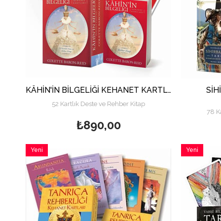
KÂHİN'İN BİLGELİĞİ KEHANET KARTLARI
SİH
52 Kartlık Deste ve Rehber Kitap
78 K
₺890,00
Yeni
Yeni
Ürün
Ürün