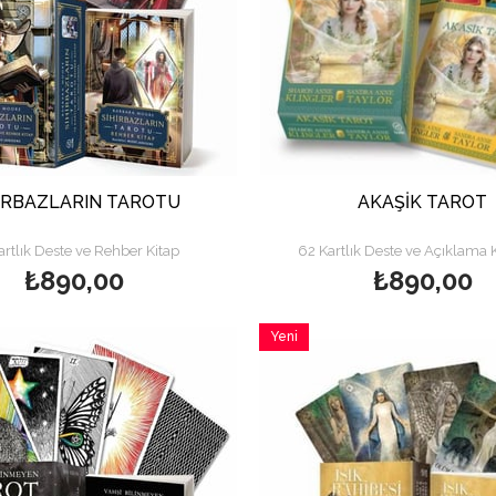
İRBAZLARIN TAROTU
AKAŞİK TAROT
artlık Deste ve Rehber Kitap
62 Kartlık Deste ve Açıklama K
₺890,00
₺890,00
Yeni
Ürün