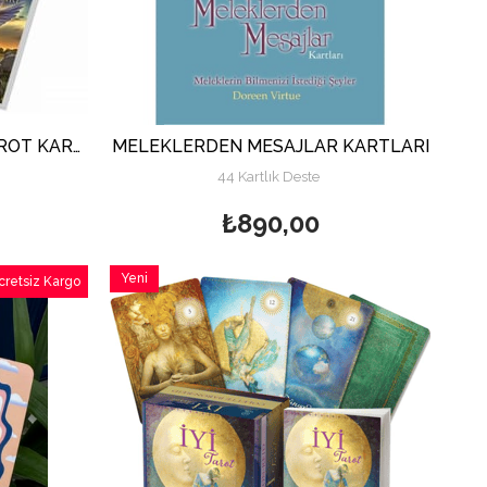
BAŞMELEKLERİN GÜCÜ TAROT KARTLARI
MELEKLERDEN MESAJLAR KARTLARI
44 Kartlık Deste
₺890,00
Yeni
cretsiz Kargo
Ürün