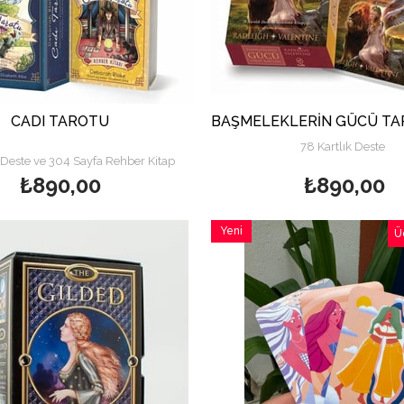
CADI TAROTU
78 Kartlık Deste
 Deste ve 304 Sayfa Rehber Kitap
₺890,00
₺890,00
Yeni
Ü
Ürün