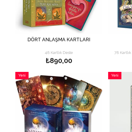
DÖRT ANLAŞMA KARTLARI
48 Kartlık Deste
78 Kartlık
₺890,00
Yeni
Yeni
Ürün
Ürün