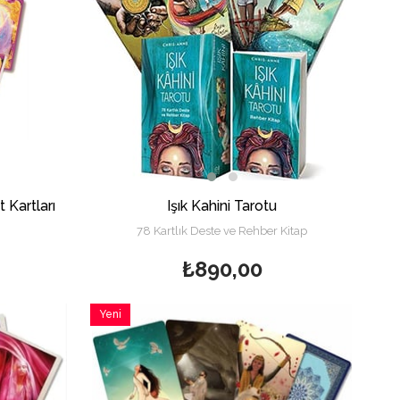
 Kartları
Işık Kahini Tarotu
78 Kartlık Deste ve Rehber Kitap
₺890,00
Yeni
Ürün