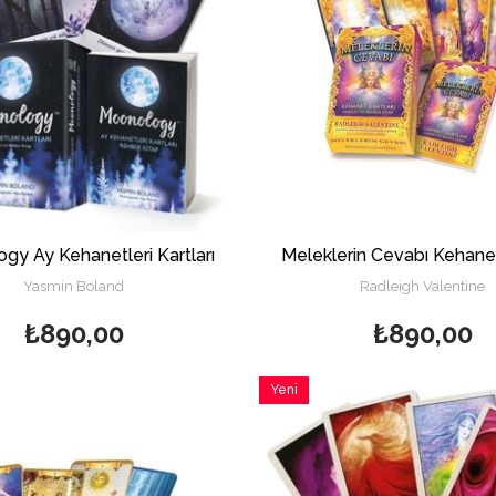
gy Ay Kehanetleri Kartları
Meleklerin Cevabı Kehanet
Yasmin Boland
Radleigh Valentine
₺890,00
₺890,00
Yeni
Ürün