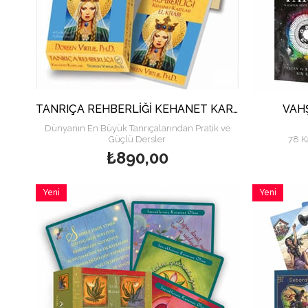
TANRIÇA REHBERLİĞİ KEHANET KARTLARI
VAH
Dünyanın En Büyük Tanrıçalarından Pratik ve
Güçlü Dersler
78 K
₺890,00
Yeni
Yeni
Ürün
Ürün