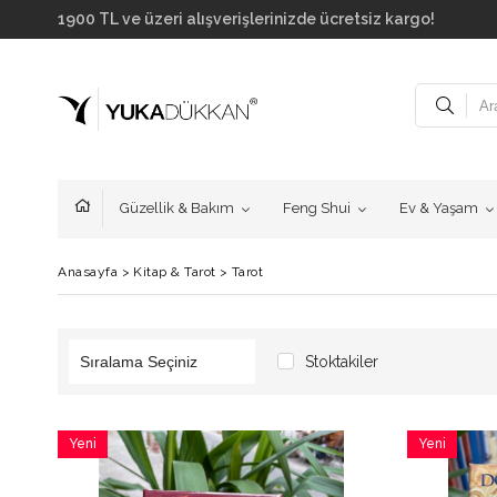
1900 TL ve üzeri alışverişlerinizde ücretsiz kargo!
Güzellik & Bakım
Feng Shui
Ev & Yaşam
Anasayfa
>
Kitap & Tarot
>
Tarot
Stoktakiler
Yeni
Yeni
Ürün
Ürün