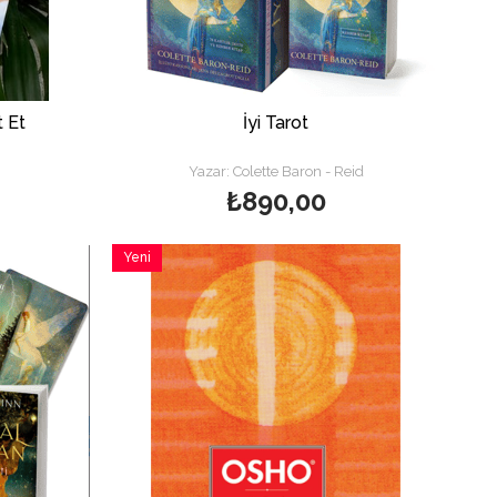
 Et
İyi Tarot
Yazar: Colette Baron - Reid
₺890,00
Yeni
Ürün