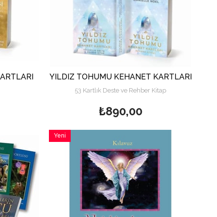
KARTLARI
YILDIZ TOHUMU KEHANET KARTLARI
53 Kartlık Deste ve Rehber Kitap
hber Kitap
₺890,00
Yeni
Ürün