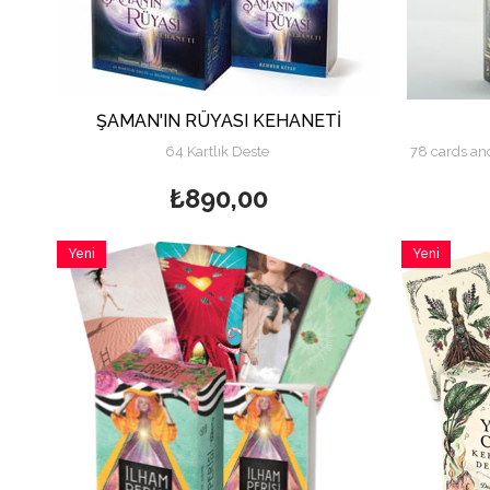
ŞAMAN'IN RÜYASI KEHANETİ
64 Kartlık Deste
78 cards an
₺890,00
Yeni
Yeni
Ürün
Ürün