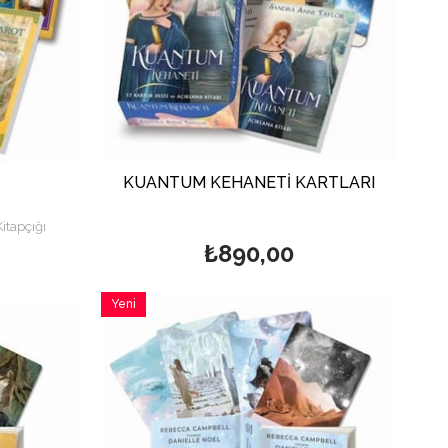
KUANTUM KEHANETİ KARTLARI
itapçığı
53 Kartlık Deste ve Açıklama Kitabı
₺890,00
Yeni
Ürün