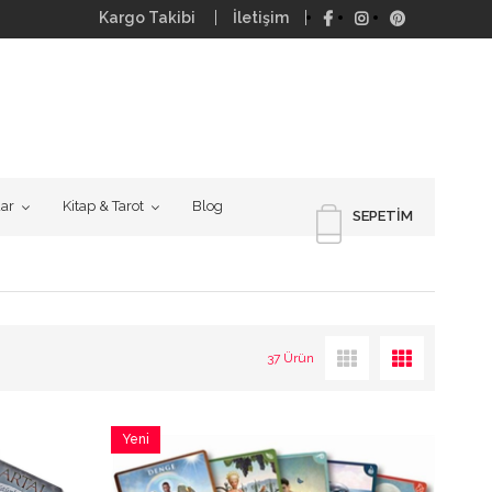
Kargo Takibi
İletişim
uar
Kitap & Tarot
Blog
SEPETIM
37 Ürün
Yeni
Ürün