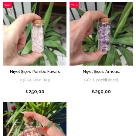
Yeni
Yeni
Ürün
Ürün
Niyet Şişesi Pembe kuvars
Niyet Şişesi Ametist
Aşk ve Sevgi Taşı
Güçlü pozitif enerji
₺250,00
₺250,00