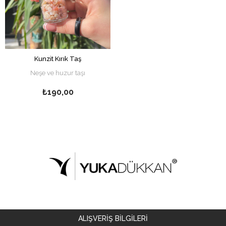
Kunzit Kırık Taş
Neşe ve huzur taşı
₺190,00
ALIŞVERİŞ BİLGİLERİ