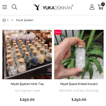
0
Niyet Şişeleri
Yeni
Ürün
Niyet Şişeleri Kırık Taş
Niyet Şişesi Kristal Kuvars
Ayrı şişe ayrı niyet
Berraklık ve Enerji Temizliği
₺250,00
₺250,00