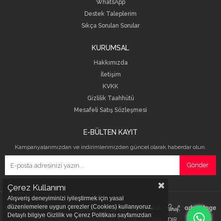
WhatsApp
Destek Taleplerim
Sıkça Sorulan Sorular
KURUMSAL
Hakkımızda
İletişim
KVKK
Gizlilik Taahhütü
Mesafeli Satış Sözleşmesi
E-BÜLTEN KAYIT
Kampanyalarımızdan ve indirimlerimizden güncel olarak haberdar olun.
Gönder
Çerez Kullanımı
Alışveriş deneyiminizi iyileştirmek için yasal
düzenlemelere uygun çerezler (Cookies) kullanıyoruz.
Detaylı bilgiye Gizlilik ve Çerez Politikası sayfamızdan
© 2019 YUKA DÜKKAN - TÜM HAKLARI SAKLIDIR.