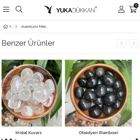
0
Aventurin Melek Sembolü
Benzer Ürünler
l Kuvars
Obsidyen (Rainbow)
Kırmızı -
★
★
★
★
★