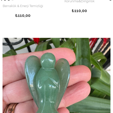
Korunma&Dinginlik
nerji Temizliği
Kök Çak
₺110,00
10,00
₺7