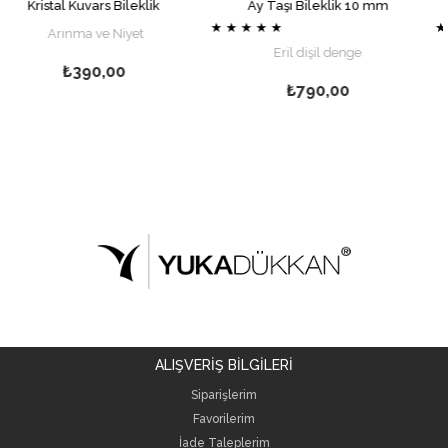
 Kuvars Bileklik
Ay Taşı Bileklik 10 mm
Labra
★
★
★
★
★
★
★
★
★
★
nma ve Niyet
Eril dişil denge
Sakin
₺390,00
₺790,00
ALIŞVERİŞ BİLGİLERİ
Siparişlerim
Favorilerim
İade Taleplerim