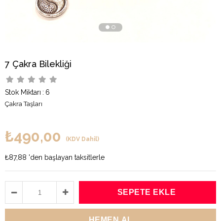
7 Çakra Bilekliği
Stok Miktarı
:
6
Çakra Taşları
₺490,00
(KDV Dahil)
₺87,88
'den başlayan taksitlerle