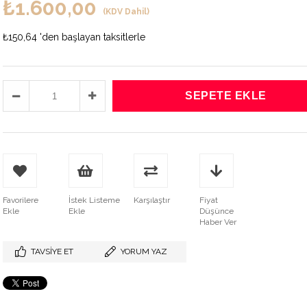
₺1.600,00
(KDV Dahil)
₺150,64
'den başlayan taksitlerle
Favorilere
İstek Listeme
Karşılaştır
Fiyat
Ekle
Ekle
Düşünce
Haber Ver
TAVSIYE ET
YORUM YAZ