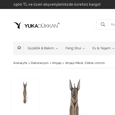
1900 TL ve üzeri alışverişlerinizde ücretsiz kargo!
Güzellik & Bakım
Feng Shui
Ev & Yaşam
Anasayfa
>
Dekorasyon
>
Ahşap
>
Ahşap Mask Zebra 100cm