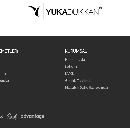
ZMETLERİ
KURUMSAL
Hakkımızda
İletişim
erim
KVKK
orular
Gizlilik Taahhütü
Mesafeli Satış Sözleşmesi