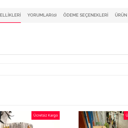
ELLIKLERI
YORUMLAR
(0)
ÖDEME SEÇENEKLERI
ÜRÜN 
Ücretsiz Kargo
Ü