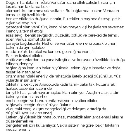
Doğum haritalarımızdaki Venüs’ün daha etkili çalıştırılması için
tasarlanan takılarda bakır
elementi kullanımına sık rastlanır. Bu bağlamda bakırın Venüs’ün
temsil ettiği özelliklerle
benzer etkileri olduğuna inanılır. Bu etkilerin başında özsevgi gelir.
Aşkın ve sevginin
gezegeni olan Venüs’ün, kendini sevmeyen kişi başkalarını sevemez
inancıyla temsil ettiği
esas sevgi, benlik sevgisidir. Güzellik, bolluk ve bereketi de temsil
eden Venüs, somut olarak
parayla bağdaştırılır. Hathor ve Venüs’ün elementi olarak bilinen
bakırın da aynı şekilde
maddi refah, bereket ve konforu getirdiğine inanılır.
Bakırın fiziksel etkileri
Antik zamanlardan bu yana iyileştirici ve koruyucu özellikleri olduğu
bilinen, dengeyi
sağladığına inanılan bakırın, yüksek iletkenliğiyle insanlar ve doğal
taşlar ile insanlar ve
ortam arasındaki enerjiyi de rahatlıkla iletebileceği düşünülür. Yüz
yıllardır insanların -
dikkatinizi çektiyse Anadolu’da kadınların- bakır takı kullanarak
fiziksel bedenleri üzerinde
bir iyilik hali yaratmayı amaçladıkları biliniyor. Araştırmalar, cildin
bakır iyonlarını absorbe
edebileceğini ve bunun enflamasyonu azaltıcı etkiler
sağlayabileceğini öne sürüyor. Bakırın
vücuttaki enerji akışını dengelediği ve dolaşımı artırdığı da
düşünülüyor. Bakırın enerji
iletkenliği yüksek bir metal olması, metafizik alanlarda enerji akışını
düzenlemek ve
dengelemek için kullanılıyor. Çakra sistemine göre, bakır takıların
negatif enerjiyi