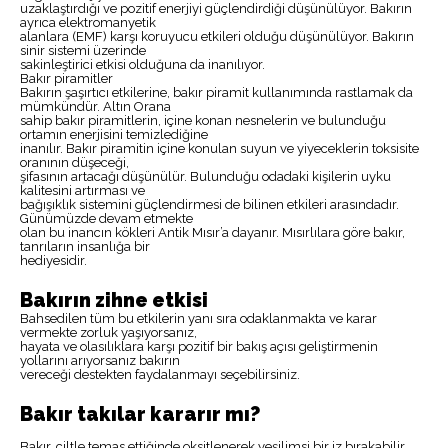
uzaklaştırdığı ve pozitif enerjiyi güçlendirdiği düşünülüyor. Bakırın
ayrıca elektromanyetik
alanlara (EMF) karşı koruyucu etkileri olduğu düşünülüyor. Bakırın
sinir sistemi üzerinde
sakinleştirici etkisi olduğuna da inanılıyor.
Bakır piramitler
Bakırın şaşırtıcı etkilerine, bakır piramit kullanımında rastlamak da
mümkündür. Altın Orana
sahip bakır piramitlerin, içine konan nesnelerin ve bulunduğu
ortamın enerjisini temizlediğine
inanılır. Bakır piramitin içine konulan suyun ve yiyeceklerin toksisite
oranının düşeceği,
şifasının artacağı düşünülür. Bulunduğu odadaki kişilerin uyku
kalitesini artırması ve
bağışıklık sistemini güçlendirmesi de bilinen etkileri arasındadır.
Günümüzde devam etmekte
olan bu inancın kökleri Antik Mısır’a dayanır. Mısırlılara göre bakır,
tanrıların insanlığa bir
hediyesidir.
Bakırın zihne etkisi
Bahsedilen tüm bu etkilerin yanı sıra odaklanmakta ve karar
vermekte zorluk yaşıyorsanız,
hayata ve olasılıklara karşı pozitif bir bakış açısı geliştirmenin
yollarını arıyorsanız bakırın
vereceği destekten faydalanmayı seçebilirsiniz.
Bakır takılar kararır mı?
Bakır, ciltle temas ettiğinde oksitlenerek yeşilimsi bir iz bırakabilir.