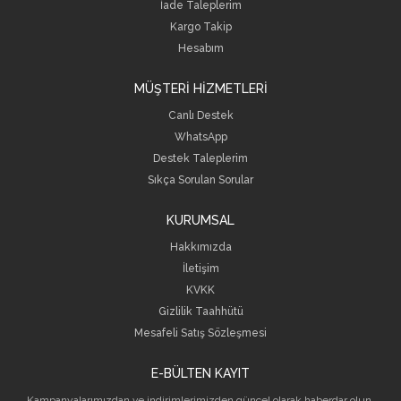
İade Taleplerim
Kargo Takip
Hesabım
MÜŞTERİ HİZMETLERİ
Canlı Destek
WhatsApp
Destek Taleplerim
Sıkça Sorulan Sorular
KURUMSAL
Hakkımızda
İletişim
KVKK
Gizlilik Taahhütü
Mesafeli Satış Sözleşmesi
E-BÜLTEN KAYIT
Kampanyalarımızdan ve indirimlerimizden güncel olarak haberdar olun.