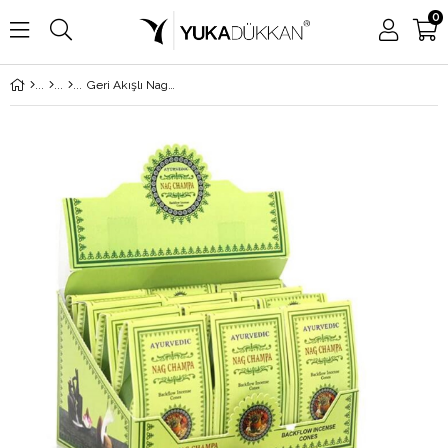
0
Geri Akışlı Nag Champa Tütsü