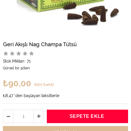
Geri Akışlı Nag Champa Tütsü
Stok Miktarı
:
71
Görsel bir şölen
₺90,00
(KDV Dahil)
₺8,47
'den başlayan taksitlerle