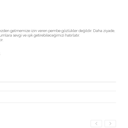
rmezden gelmemize izin veren pembe gözlükler değildir. Daha ziyade,
lara sevgi ve ışık getirebileceğimizi hatırlatır.
r.
.