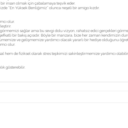
yi bir insan olmak için çabalamaya teşvik eder.
imizde “En Yüksek Benliğimiz” olunca neşeli bir amigo kızdır.
mcı olur.
eştirir.
de görmemizi sağlar ama bu sevgi dolu vizyon, rahatsız edici gerçekleri gö
efkatli bir bakış açısıdır. Böyle bir manzara, bize her zaman kendimizin durum
ümemize ve gelişmemize yardımcı olacak yararlı bir hediye olduğunu öğreti
mcı olur.
al hem de fiziksel olarak stres tepkimizi sakinleştirmemize yardımcı olabilir
k gösterebilir.