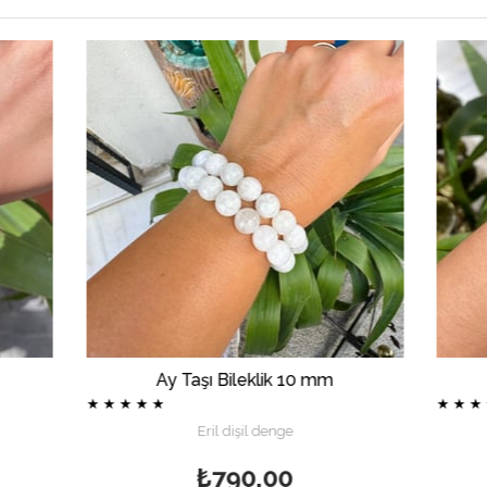
Ay Taşı Bileklik 10 mm
Labradorit Bile
★
★
★
★
★
★
Eril dişil denge
Sakinleşme ve H
₺790,00
₺790,0