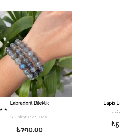
klik
Lapis Lazuli Bileklik
Güçlü Sezgiler
uzur
₺590,00
0