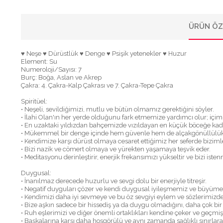
ÜRÜN ÖZ
♥ Neşe ♥ Dürüstlük ♥ Denge ♥ Psişik yetenekler ♥ Huzur
Element: Su
Numeroloji/Sayısı: 7
Burç: Boğa, Aslan ve Akrep
Çakra: 4. Çakra-Kalp Çakrası ve 7. Çakra-Tepe Çakra
Spiritüel:
• Neşeli, sevildiğimizi, mutlu ve bütün olmamız gerektiğini söyler.
• İlahi Olan'ın her yerde olduğunu fark etmemize yardımcı olur; içim
• En uzaktaki yıldızdan bahçemizde vızıldayan en küçük böceğe kadar 
• Mükemmel bir denge içinde hem güvenle hem de alçakgönüllülük
• Kendimize karşı dürüst olmaya cesaret ettiğimiz her seferde bizimle 
• Bizi nazik ve cömert olmaya ve yürekten yaşamaya teşvik eder.
• Meditasyonu derinleştirir, enerjik frekansımızı yükseltir ve bizi ist
Duygusal:
• İnanılmaz derecede huzurlu ve sevgi dolu bir enerjiyle titreşir.
• Negatif duyguları çözer ve kendi duygusal iyileşmemiz ve büyümemiz
• Kendimizi daha iyi sevmeye ve bu öz sevgiyi eylem ve sözlerimizde
• Bize aşkın sadece bir hissediş ya da duygu olmadığını, daha çok 
• Ruh eşlerimizi ve diğer önemli ortaklıkları kendine çeker ve geçmiş i
• Başkalarına karşı daha hoşgörülü ve aynı zamanda sağlıklı sınırlara