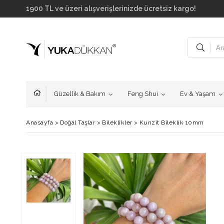
1900 TL ve üzeri alışverişlerinizde ücretsiz kargo!
Güzellik & Bakım
Feng Shui
Ev & Yaşam
Anasayfa
>
Doğal Taşlar
>
Bileklikler
>
Kunzit Bileklik 10mm