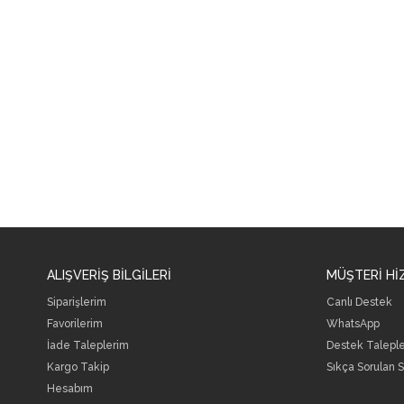
ALIŞVERİŞ BİLGİLERİ
MÜŞTERİ Hİ
Siparişlerim
Canlı Destek
Favorilerim
WhatsApp
İade Taleplerim
Destek Talepl
Kargo Takip
Sıkça Sorulan S
Hesabım