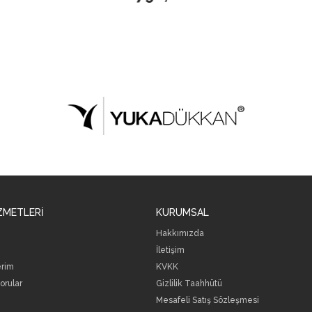
ZMETLERİ
KURUMSAL
Hakkımızda
İletişim
erim
KVKK
orular
Gizlilik Taahhütü
Mesafeli Satış Sözleşmesi