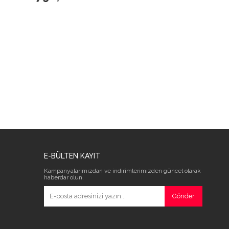
E-BÜLTEN KAYIT
Kampanyalarımızdan ve indirimlerimizden güncel olarak
haberdar olun.
Gönder