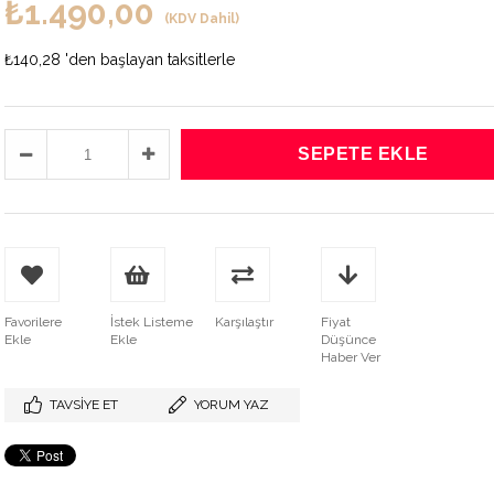
₺1.490,00
(KDV Dahil)
₺140,28
'den başlayan taksitlerle
Favorilere
İstek Listeme
Karşılaştır
Fiyat
Ekle
Ekle
Düşünce
Haber Ver
TAVSIYE ET
YORUM YAZ