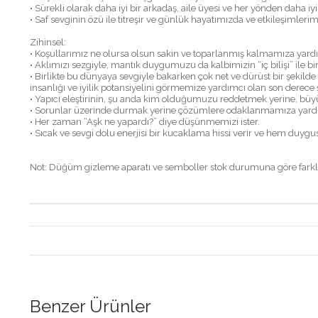
• Sürekli olarak daha iyi bir arkadaş, aile üyesi ve her yönden daha i
• Saf sevginin özü ile titreşir ve günlük hayatımızda ve etkileşimler
Zihinsel:
• Koşullarımız ne olursa olsun sakin ve toparlanmış kalmamıza yardı
• Aklımızı sezgiyle, mantık duygumuzu da kalbimizin “iç bilişi” ile birl
• Birlikte bu dünyaya sevgiyle bakarken çok net ve dürüst bir şekil
insanlığı ve iyilik potansiyelini görmemize yardımcı olan son derece ş
• Yapıcı eleştirinin, şu anda kim olduğumuzu reddetmek yerine, büy
• Sorunlar üzerinde durmak yerine çözümlere odaklanmamıza yardı
• Her zaman “Aşk ne yapardı?” diye düşünmemizi ister.
• Sıcak ve sevgi dolu enerjisi bir kucaklama hissi verir ve hem duygus
Not: Düğüm gizleme aparatı ve semboller stok durumuna göre farklılı
Benzer Ürünler