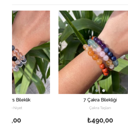
7 Çakra Bilekliği
★
★
★
★
Çakra Taşları
₺490,00