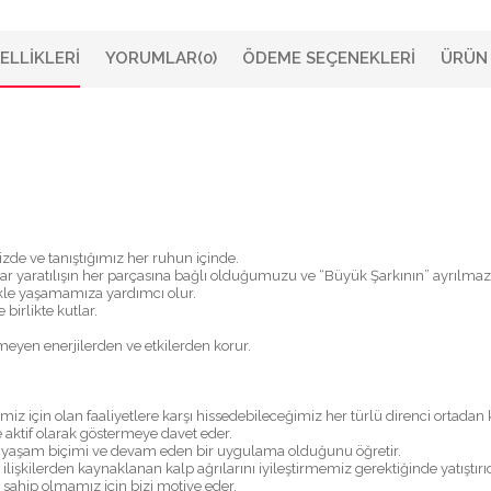
ELLIKLERI
YORUMLAR
(0)
ÖDEME SEÇENEKLERI
ÜRÜN 
izde ve tanıştığımız her ruhun içinde.
yaratılışın her parçasına bağlı olduğumuzu ve “Büyük Şarkının” ayrılmaz bir
le yaşamamıza yardımcı olur.
birlikte kutlar.
enmeyen enerjilerden ve etkilerden korur.
 için olan faaliyetlere karşı hissedebileceğimiz her türlü direnci ortadan ka
 aktif olarak göstermeye davet eder.
bir yaşam biçimi ve devam eden bir uygulama olduğunu öğretir.
lişkilerden kaynaklanan kalp ağrılarını iyileştirmemiz gerektiğinde yatıştırıcı
 sahip olmamız için bizi motive eder.