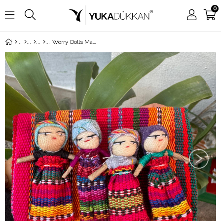
0
Worry Dolls Maya Bebekleri 4'lü
›