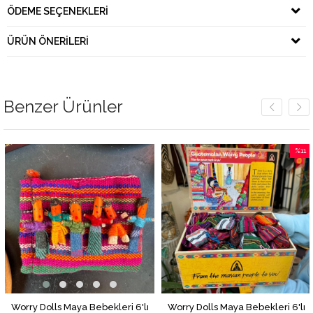
ÖDEME SEÇENEKLERI
ÜRÜN ÖNERILERI
Benzer Ürünler
%11
%11İndi
Worry Dolls Maya Bebekleri 6'lı
Worry Dolls Maya Bebekleri 6'lı