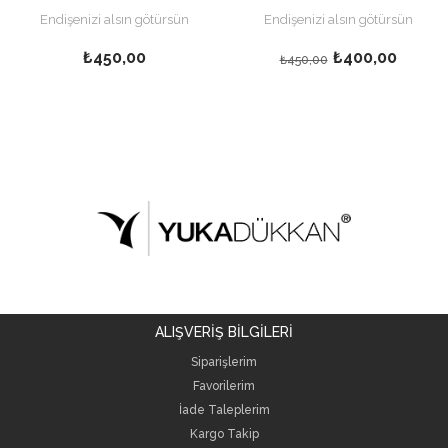
Endişenizi alsın götürsün
Endişenizi alsın götürsün
₺450,00
₺400,00
₺450,00
ALIŞVERİŞ BİLGİLERİ
Siparişlerim
Favorilerim
İade Taleplerim
Kargo Takip