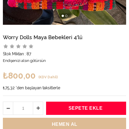
Worry Dolls Maya Bebekleri 4'lü
Stok Miktarı
:
87
Endişenizi alsın götürsün
₺800,00
(KDV Dahil)
₺75,32
'den başlayan taksitlerle