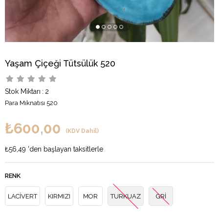
Yaşam Çiçeği Tütsülük 520
Stok Miktarı
:
2
Para Mıknatısı 520
₺600,00
(KDV Dahil)
₺56,49
'den başlayan taksitlerle
RENK
LACİVERT
KIRMIZI
MOR
TURKUAZ
GRİ