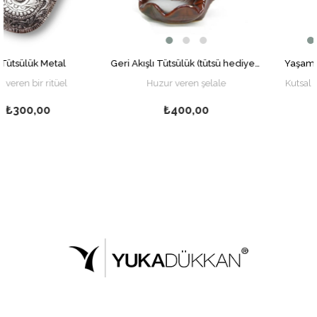
etal
Geri Akışlı Tütsülük (tütsü hediyeli)
Yaşam Çiçeği Tüts
itüel
Huzur veren şelale
Kutsal Geometri ve
Mıknatısı
₺400,00
₺950,00