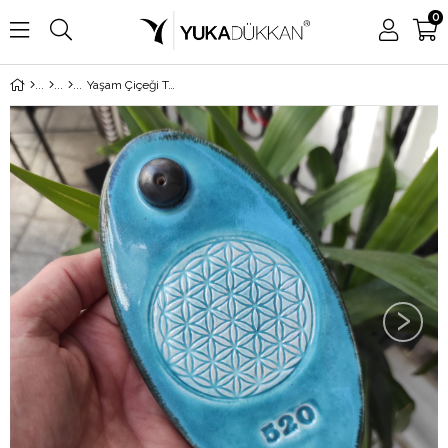
0
Yaşam Çiçeği Tütsülük 520
›